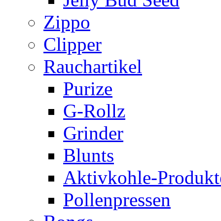
Zippo
Clipper
Rauchartikel
Purize
G-Rollz
Grinder
Blunts
Aktivkohle-Produkt
Pollenpressen