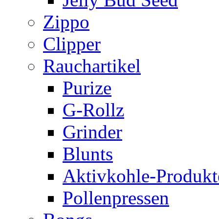
Zippo
Clipper
Rauchartikel
Purize
G-Rollz
Grinder
Blunts
Aktivkohle-Produkt
Pollenpressen