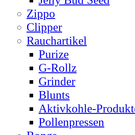
Zippo
Clipper
Rauchartikel
Purize
G-Rollz
Grinder
Blunts
Aktivkohle-Produkt
Pollenpressen