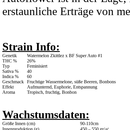
erstaunliche Erträge von me
Strain Info:
Genetik
Watermelon Zkittlez x BF Super Auto #1
THC %
26%
Typ
Feminisiert
Sativa %
40
Indica %
60
Geschmack
Fruchtige Wassermelone, süße Beeren, Bonbons
Effekt
Aufmunternd, Euphorie, Entspannung
Aroma
Tropisch, fruchtig, Bonbon
Wachstumsdaten:
Größe Innen (cm)
90-110cm
Innenproduktion (g)
450 – 550 gr/㎡