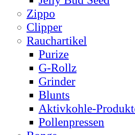
Zippo
Clipper
Rauchartikel
Purize
G-Rollz
Grinder
Blunts
Aktivkohle-Produkt
Pollenpressen