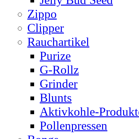
Zippo
Clipper
Rauchartikel
Purize
G-Rollz
Grinder
Blunts
Aktivkohle-Produkt
Pollenpressen