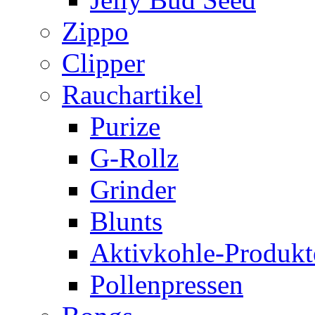
Zippo
Clipper
Rauchartikel
Purize
G-Rollz
Grinder
Blunts
Aktivkohle-Produkt
Pollenpressen