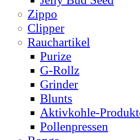
Zippo
Clipper
Rauchartikel
Purize
G-Rollz
Grinder
Blunts
Aktivkohle-Produkt
Pollenpressen