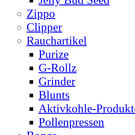
Zippo
Clipper
Rauchartikel
Purize
G-Rollz
Grinder
Blunts
Aktivkohle-Produkt
Pollenpressen